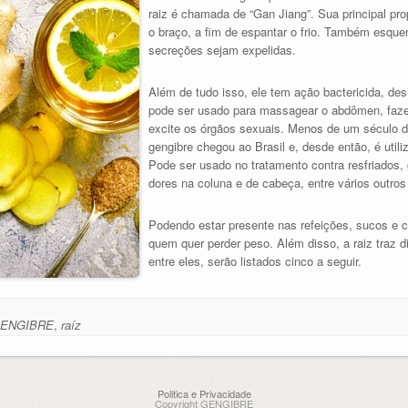
raiz é chamada de “Gan Jiang”. Sua principal pr
o braço, a fim de espantar o frio. Também esqu
secreções sejam expelidas.
Além de tudo isso, ele tem ação bactericida, desi
pode ser usado para massagear o abdômen, faze
excite os órgãos sexuais. Menos de um século d
gengibre chegou ao Brasil e, desde então, é uti
Pode ser usado no tratamento contra resfriados, g
dores na coluna e de cabeça, entre vários outro
Podendo estar presente nas refeições, sucos e c
quem quer perder peso. Além disso, a raiz traz d
entre eles, serão listados cinco a seguir.
ENGIBRE
,
raíz
Politica e Privacidade
Copyright GENGIBRE