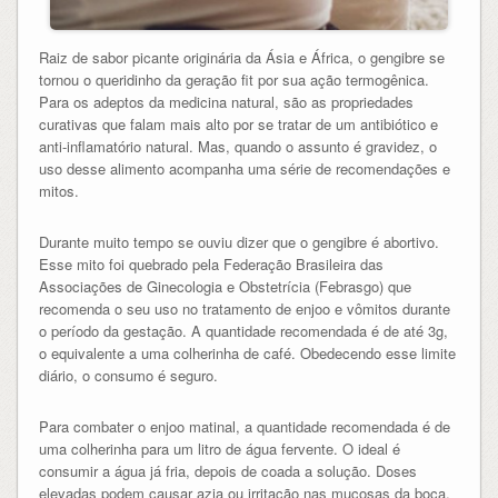
Raiz de sabor picante originária da Ásia e África, o gengibre se
tornou o queridinho da geração fit por sua ação termogênica.
Para os adeptos da medicina natural, são as propriedades
curativas que falam mais alto por se tratar de um antibiótico e
anti-inflamatório natural. Mas, quando o assunto é gravidez, o
uso desse alimento acompanha uma série de recomendações e
mitos.
Durante muito tempo se ouviu dizer que o gengibre é abortivo.
Esse mito foi quebrado pela Federação Brasileira das
Associações de Ginecologia e Obstetrícia (Febrasgo) que
recomenda o seu uso no tratamento de enjoo e vômitos durante
o período da gestação. A quantidade recomendada é de até 3g,
o equivalente a uma colherinha de café. Obedecendo esse limite
diário, o consumo é seguro.
Para combater o enjoo matinal, a quantidade recomendada é de
uma colherinha para um litro de água fervente. O ideal é
consumir a água já fria, depois de coada a solução. Doses
elevadas podem causar azia ou irritação nas mucosas da boca.