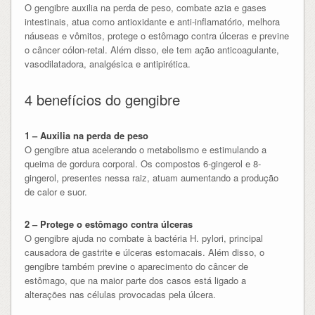
O gengibre auxilia na perda de peso, combate azia e gases
intestinais, atua como antioxidante e anti-inflamatório, melhora
náuseas e vômitos, protege o estômago contra úlceras e previne
o câncer cólon-retal. Além disso, ele tem ação anticoagulante,
vasodilatadora, analgésica e antipirética.
4 benefícios do gengibre
1 – Auxilia na perda de peso
O gengibre atua acelerando o metabolismo e estimulando a
queima de gordura corporal. Os compostos 6-gingerol e 8-
gingerol, presentes nessa raiz, atuam aumentando a produção
de calor e suor.
2 – Protege o estômago contra úlceras
O gengibre ajuda no combate à bactéria H. pylori, principal
causadora de gastrite e úlceras estomacais. Além disso, o
gengibre também previne o aparecimento do câncer de
estômago, que na maior parte dos casos está ligado a
alterações nas células provocadas pela úlcera.